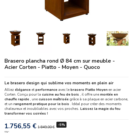
Brasero plancha rond Ø 84 cm sur meuble -
Acier Corten - Piatto - Moyen - Quoco
Le brasero design qui sublime vos moments en plein air
Alliez
élégance
et
performance
avec le
brasero Piatto Moyen
en acier
Corten. Conçu pour la
cuisine au feu de bois
, il offre une
montée en
chauffe rapide
, une
cuisson maîtrisée
grâce à sa plaque en acier carbone,
et un
rangement pratique pour le bois
. Idéal pour créer des moments
chaleureux et inoubliables avec vos proches.
Laissez la magie du feu
transformer vos soirées !
1.756,55 €
-5%
1 849,00 €
TTC