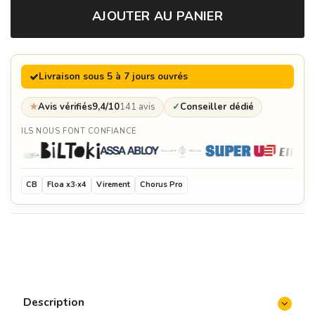
AJOUTER AU PANIER
Spatule - Quoco
32,95 €
Livraison sous 5 à 7 jours ouvrés
Gants de protection - Quoco
69,00 €
★
Avis vérifiés
9,4/10
141 avis
✓
Conseiller dédié
ILS NOUS FONT CONFIANCE
Cercle de protection en bois - Moyen - Quoco
399,00 €
CB
Floa x3·x4
Virement
Chorus Pro
Mijoteuse - Quoco
349,00 €
Anneau de rétention des aliments - Moyen -
Quoco
54,95 €
Housse de protection lavable - Grise Anthracite -
Moyen - Quoco
99,00 €
Description