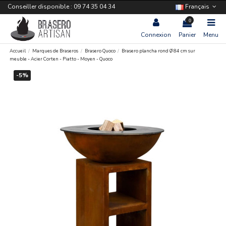
Conseiller disponible : 09 74 35 04 34
Français
0
Connexion
Panier
Menu
Accueil
Marques de Braseros
Brasero Quoco
Brasero plancha rond Ø 84 cm sur
meuble - Acier Corten - Piatto - Moyen - Quoco
-5%