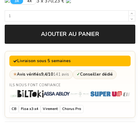
3 x 370,23 €
3X
4X
AJOUTER AU PANIER
Livraison sous 5 semaines
★
Avis vérifiés
9,4/10
141 avis
✓
Conseiller dédié
ILS NOUS FONT CONFIANCE
CB
Floa x3·x4
Virement
Chorus Pro