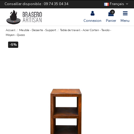
Conseiller disponible : 09 74 35 04 34
Français
0
Connexion
Panier
Menu
Accueil
Meuble - Desserte - Support
Table de travail - Acier Corten - Tavolo -
Moyen - Quoco
-5%