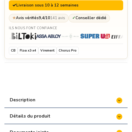
Livraison sous 10 à 12 semaines
★
Avis vérifiés
9,4/10
141 avis
✓
Conseiller dédié
ILS NOUS FONT CONFIANCE
CB
Floa x3·x4
Virement
Chorus Pro
Description
Détails du produit