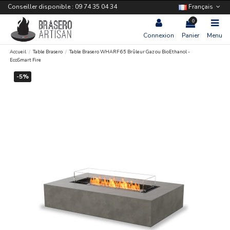
Conseiller disponible : 09 74 35 04 34
Français
0
Connexion
Panier
Menu
Accueil
Table Brasero
Table Brasero WHARF 65 Brûleur Gaz ou BioEthanol -
EcoSmart Fire
-5%