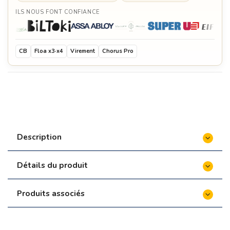
ILS NOUS FONT CONFIANCE
Cage fumoir pour brasero Ø 150 cm - Firten
850,00 €
CB
Floa x3·x4
Virement
Chorus Pro
Repose brochettes pour brasero Ø 150 cm -
Firten
115,00 €
Pince de service - Firten
18,00 €
Moteur rôtissoire - Firten
69,96 €
Lot de 3 brochettes de 85 cm - Firten
65,00 €
Description
Housse pour brasero Ø 150 cm - Firten
90,00
€
Détails du produit
Crêpière pour brasero Ø 150 cm
120,00 €
Produits associés
Appareil à raclette - Firten
190,00 €
Four à pizza pour brasero - Firten
390,00 €