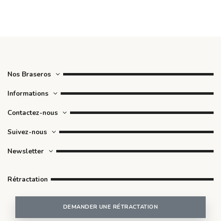
Pelle à pizza - Firten
38,00 €
Grill argentin pour brasero Ø 150 cm - Firten
1.140,00 €
Nos Braseros
Informations
Contactez-nous
Suivez-nous
Newsletter
Rétractation
DEMANDER UNE RÉTRACTATION