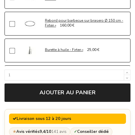
Rebord pour barbecue sur brasero Ø 150 cm -
Firten
160,00 €
Burette à huile - Firten
25,00 €
Spatule - Firten
17,00 €
AJOUTER AU PANIER
Gants en cuir - Firten
45,00 €
Livraison sous 12 à 20 jours
Planche à découper - Firten
48,00 €
★
Avis vérifiés
9,4/10
141 avis
✓
Conseiller dédié