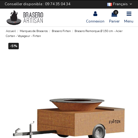
Conseiller disponible : 09 74 35 04 34
Français
0
Connexion
Panier
Menu
Accueil
Marques de Braseros
Brasero Firten
Brasero Remorque Ø 150 cm - Acier
Corten - Voyageur - Firten
-5%