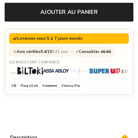
AJOUTER AU PANIER
Spatule - Quoco
32,95 €
Livraison sous 5 à 7 jours ouvrés
Gants de protection - Quoco
69,00 €
★
Avis vérifiés
9,4/10
141 avis
✓
Conseiller dédié
ILS NOUS FONT CONFIANCE
Cercle de protection en bois - Moyen - Quoco
399,00 €
CB
Floa x3·x4
Virement
Chorus Pro
Mijoteuse - Quoco
349,00 €
Anneau de rétention des aliments - Moyen -
Quoco
54,95 €
Housse de protection lavable - Grise Anthracite -
Moyen - Quoco
99,00 €
Description