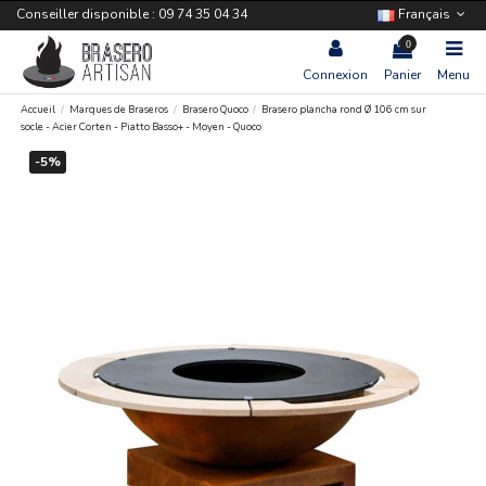
Conseiller disponible : 09 74 35 04 34
Français
0
Connexion
Panier
Menu
Accueil
Marques de Braseros
Brasero Quoco
Brasero plancha rond Ø 106 cm sur
socle - Acier Corten - Piatto Basso+ - Moyen - Quoco
-5%