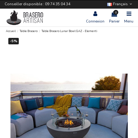
Conseiller disponible : 09 74 35 04 34
Français
0
Connexion
Panier
Menu
Accueil
Table Brasero
Table Brasero Lunar Bowl GAZ - Elementi
-5%