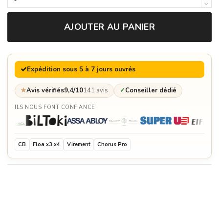
AJOUTER AU PANIER
Expédition sous 5 à 7 jours ouvrés
★
Avis vérifiés
9,4/10
141 avis
✓
Conseiller dédié
ILS NOUS FONT CONFIANCE
CB
Floa x3·x4
Virement
Chorus Pro