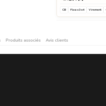
CB
Floa x3·x4
Virement
s
Produits associés
Avis clients