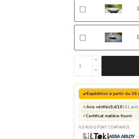
Expédition à partir du 26 
★
Avis vérifiés
9,4/10
141 avis
✓
Certificat matière fourni
ILS NOUS FONT CONFIANCE