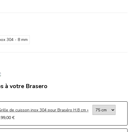
(2 avis)
Inox 304 - 8 mm
s à votre Brasero
Grille de cuisson inox 304 pour Braséro H.8 cm
199,00 €