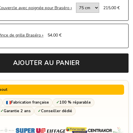
Couvercle avec poignée pour Braséro
215,00 €
Pince de grille Braséro
54,00 €
Housse de Brasero Haut de Gamme - Protection Intempéries Made
AJOUTER AU PANIER
in France
192,60 €
Collerette (empêche les aliments de tomber dans le foyer)
108,00 €
aout
Fabrication française
✓
100 % réparable
✓
Garantie 2 ans
✓
Conseiller dédié