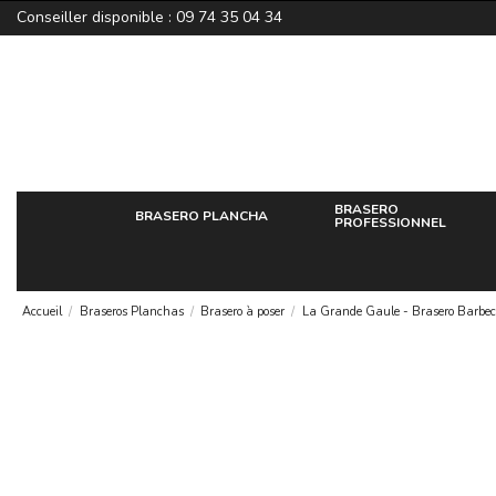
Conseiller disponible : 09 74 35 04 34
BRASERO
BRASERO PLANCHA
PROFESSIONNEL
Accueil
Braseros Planchas
Brasero à poser
La Grande Gaule - Brasero Barbec