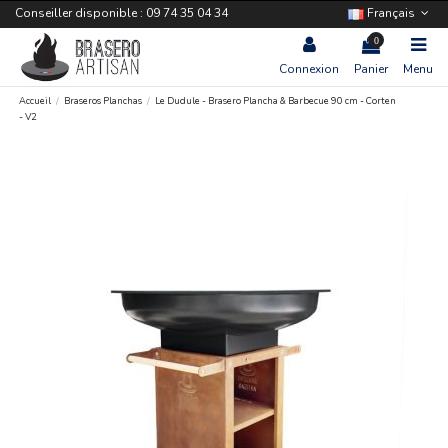
Conseiller disponible : 09 74 35 04 34
Français
0
Connexion
Panier
Menu
Accueil
Braseros Planchas
Le Dudule - Brasero Plancha & Barbecue 90 cm - Corten
- V2