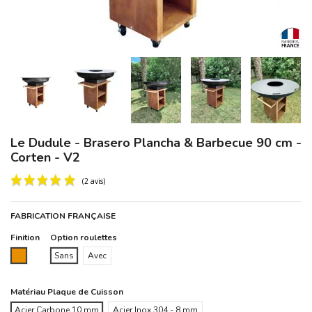
Le Dudule - Brasero Plancha & Barbecue 90 cm -
Corten - V2
FABRICATION FRANÇAISE
Finition
Option roulettes
Corten
Sans
Avec
(2 avis)
Matériau Plaque de Cuisson
Acier Carbone 10 mm
Acier Inox 304 - 8 mm