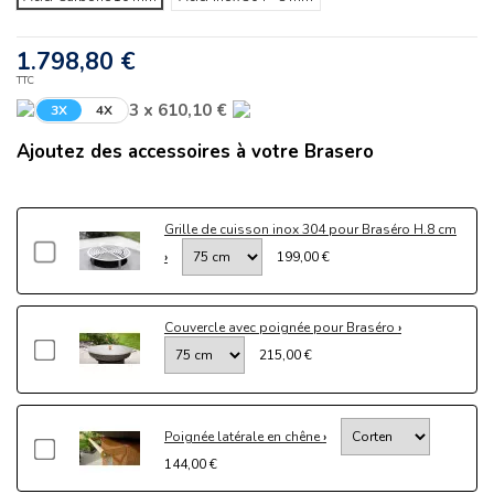
1.798,80 €
TTC
3 x 610,10 €
3X
4X
Ajoutez des accessoires à votre Brasero
Grille de cuisson inox 304 pour Braséro H.8 cm
199,00 €
Couvercle avec poignée pour Braséro
215,00 €
Poignée latérale en chêne
144,00 €