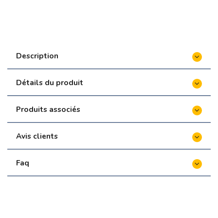
Collerette (empêche les aliments de tomber dans
le foyer)
108,00 €
Description
Détails du produit
Produits associés
Avis clients
Faq