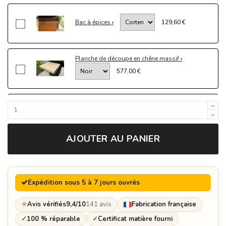
Bac à épices
129,60 €
Planche de découpe en chêne massif
577,00 €
Personnalisation plaque
178,80 €
AJOUTER AU PANIER
Housse de Brasero Haut de Gamme - Protection
Intempéries Made in France
192,60 €
Expédition sous 5 à 7 jours ouvrés
★
Avis vérifiés
9,4/10
141 avis
Fabrication française
✓
100 % réparable
✓
Certificat matière fourni