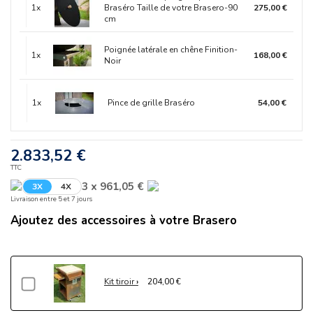
1x
Braséro Taille de votre Brasero-90
275,00 €
cm
Poignée latérale en chêne Finition-
1x
168,00 €
Noir
1x
Pince de grille Braséro
54,00 €
2.833,52 €
TTC
3 x 961,05 €
3X
4X
Livraison entre 5 et 7 jours
Ajoutez des accessoires à votre Brasero
Kit tiroir
204,00 €