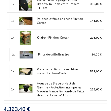
Couvercle avec poignée pour
1x
Braséro Taille de votre Brasero-
359,00 €
110 cm
Poignée latérale en chêne Finition-
1x
144,00 €
Corten
1x
Kit tiroir Finition-Corten
204,00 €
1x
Pince de grille Braséro
54,00 €
Planche de découpe en chêne
1x
529,00 €
massif Finition-Corten
Housse de Brasero Haut de
Gamme - Protection Intempéries
1x
228,60 €
Made in France Finition-Noir Taille
de votre Brasero-110 cm
4.363,40 €