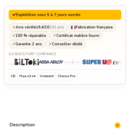
Expédition sous 5 à 7 jours ouvrés
★
Avis vérifiés
9,4/10
141 avis
Fabrication française
✓
100 % réparable
✓
Certificat matière fourni
✓
Garantie 2 ans
✓
Conseiller dédié
ILS NOUS FONT CONFIANCE
CB
Floa x3·x4
Virement
Chorus Pro
Description