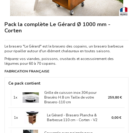
Pack la complète Le Gérard Ø 1000 mm -
Corten
Le brasero "Le Gérard" est le brasero des copains, un brasero barbecue
pour ripailler autour d'un élément chaleureux en toutes saisons.
Préparez vos viandes, poissons, crustacés et accessoirement des
légumes pour 60 à 70 copains.
FABRICATION FRANÇAISE
Ce pack contient
Grille de cuisson inox 304 pour
1x
Braséro H.8 cm Taille de votre
259,80 €
Brasero-110 cm
Le Gérard - Brasero Plancha &
1x
0,00 €
Barbecue 110 cm - Corten - V2