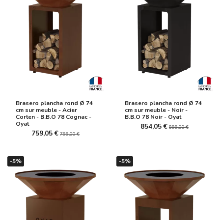
Brasero plancha rond Ø 74
Brasero plancha rond Ø 74
cm sur meuble - Acier
cm sur meuble - Noir -
Corten - B.B.O 78 Cognac -
B.B.O 78 Noir - Oyat
Oyat
854,05 €
899,00 €
759,05 €
799,00 €
-5%
-5%