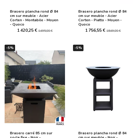
Brasero plancha rond Ø 84
Brasero plancha rond Ø 84
cm sur meuble - Acier
cm sur meuble - Acier
Corten - Montabile - Moyen
Corten - Piatto - Moyen -
- Quoco
Quoco
1 420,25 €
1 756,55 €
1 495,00 €
1 849,00 €
-5%
-5%
Brasero carré 85 cm sur
Brasero plancha rond Ø 84
socle fixe - Noir -
cm sur meuble - Noir -