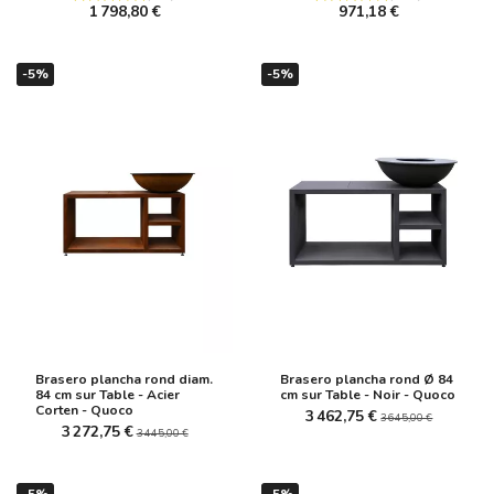
1 798,80 €
971,18 €
-5%
-5%
(2 avis)
Brasero plancha rond diam.
Brasero plancha rond Ø 84
84 cm sur Table - Acier
cm sur Table - Noir - Quoco
Corten - Quoco
3 462,75 €
3 645,00 €
3 272,75 €
3 445,00 €
-5%
-5%