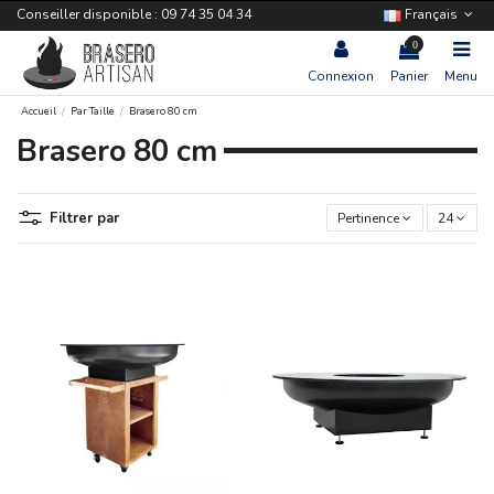
Conseiller disponible : 09 74 35 04 34
Français
0
Connexion
Panier
Menu
Accueil
Par Taille
Brasero 80 cm
Brasero 80 cm
Filtrer par
Pertinence
24