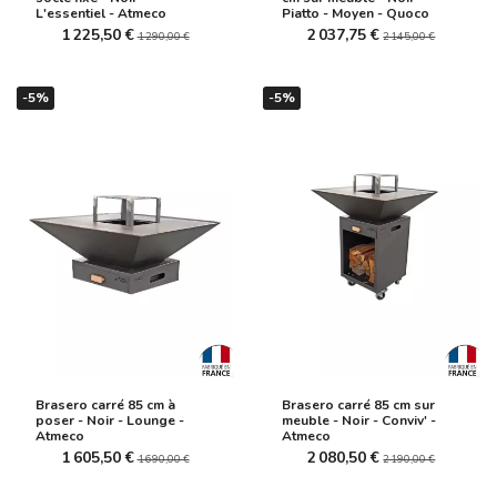
L'essentiel - Atmeco
Piatto - Moyen - Quoco
1 225,50 €
2 037,75 €
1 290,00 €
2 145,00 €
-5%
-5%
Brasero carré 85 cm à
Brasero carré 85 cm sur
poser - Noir - Lounge -
meuble - Noir - Conviv' -
Atmeco
Atmeco
1 605,50 €
2 080,50 €
1 690,00 €
2 190,00 €